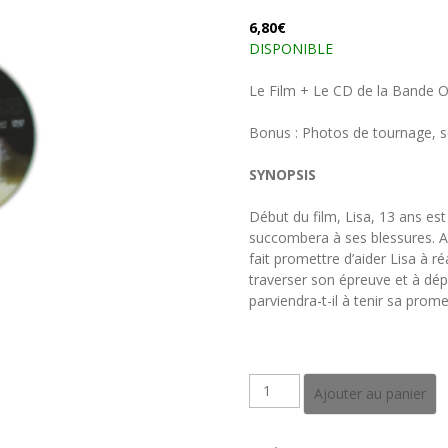
6,80
€
DISPONIBLE
Le Film + Le CD de la Bande Or
Bonus : Photos de tournage, 
SYNOPSIS
Début du film, Lisa, 13 ans est
succombera à ses blessures. Aup
fait promettre d’aider Lisa à ré
traverser son épreuve et à dé
parviendra-t-il à tenir sa prom
quantité
Ajouter au panier
de
LISA