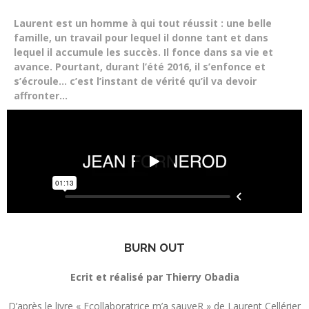
Laurent est un homme à qui tout réussit : une belle
famille, un travail pour lequel il donne tant et dans
lequel il accumule les succès. Il fonce dans sa vie et
avance. Pourtant, durant l’été 2016, il s’enfonce et
s’écroule… c’est l’instant de vérité qu’il va devoir
affronter…
BURN OUT
Ecrit et réalisé par Thierry Obadia
D’après le livre « Ecollaboratrice m’a sauveR » de Laurent Cellérier