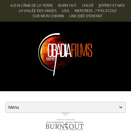
A.D.N L’ÂME DE LA TERRE
BURN OUT
CHLOÉ
JEFFREY ET MOI
Aller
LA VALLÉE DES ANGES
LISA
MERCREDI…? PAS ECOLE
SUR MON CHEMIN
UNE IDÉE D’ENFANT
à
Thierry Obadia Films
la
navigation
principale
Passer
au
contenu